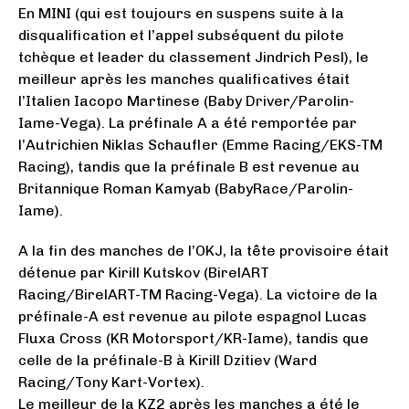
En MINI (qui est toujours en suspens suite à la
disqualification et l’appel subséquent du pilote
tchèque et leader du classement Jindrich Pesl), le
meilleur après les manches qualificatives était
l’Italien Iacopo Martinese (Baby Driver/Parolin-
Iame-Vega). La préfinale A a été remportée par
l’Autrichien Niklas Schaufler (Emme Racing/EKS-TM
Racing), tandis que la préfinale B est revenue au
Britannique Roman Kamyab (BabyRace/Parolin-
Iame).
A la fin des manches de l’OKJ, la tête provisoire était
détenue par Kirill Kutskov (BirelART
Racing/BirelART-TM Racing-Vega). La victoire de la
préfinale-A est revenue au pilote espagnol Lucas
Fluxa Cross (KR Motorsport/KR-Iame), tandis que
celle de la préfinale-B à Kirill Dzitiev (Ward
Racing/Tony Kart-Vortex).
Le meilleur de la KZ2 après les manches a été le