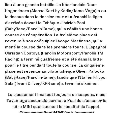
lieu à une grande bataille. Le Néerlandais Dean
Hogendoorn (Alonso Kart by Kodix/Iame-Vega) a eu
le dessus dans le dernier tour et a franchi la ligne
d’arrivée devant le Tchèque Jindrich Pesl
(BabyRace/Parolin-Iame), qui a réalisé une bonne
course de récupération. La troisième place est
revenue à son coéquipier Iacopo Martinese, qui a
mené la course dans les premiers tours. L’Espagnol
Christian Costoya (Parolin Motorsport/Parolin TM
Racing) a terminé quatrième et a été dans la lutte
pour le titre pendant toute la course. La cinquième
place est revenue au pilote tchèque Oliver Palocko
(BabyRace/Parolin-Iame), tandis que l’Italien Filippo
Sala (Team Driver/KR-Iame) a terminé sixième.
Le classement final est toujours en suspens, mais
l’avantage accumulé permet à Pesl de s’assurer le
titre MINI quel que soit le résultat de l’appel.
Classement final MINI (sub-jugement)