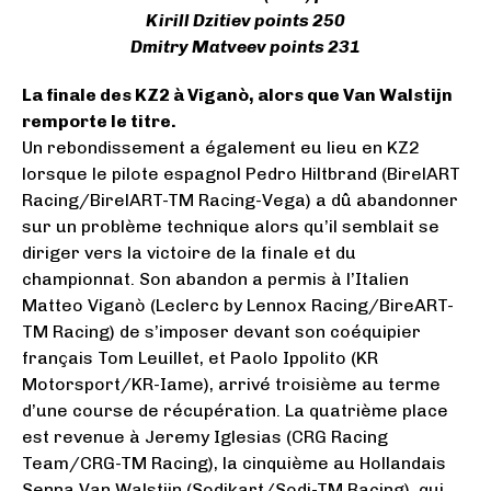
Kirill Dzitiev points 250
Dmitry Matveev points 231
La finale des KZ2 à Viganò, alors que Van Walstijn
remporte le titre.
Un rebondissement a également eu lieu en KZ2
lorsque le pilote espagnol Pedro Hiltbrand (BirelART
Racing/BirelART-TM Racing-Vega) a dû abandonner
sur un problème technique alors qu’il semblait se
diriger vers la victoire de la finale et du
championnat. Son abandon a permis à l’Italien
Matteo Viganò (Leclerc by Lennox Racing/BireART-
TM Racing) de s’imposer devant son coéquipier
français Tom Leuillet, et Paolo Ippolito (KR
Motorsport/KR-Iame), arrivé troisième au terme
d’une course de récupération. La quatrième place
est revenue à Jeremy Iglesias (CRG Racing
Team/CRG-TM Racing), la cinquième au Hollandais
Senna Van Walstijn (Sodikart/Sodi-TM Racing), qui