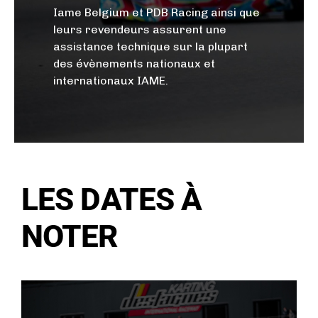
g
Iame Belgium et PDB Racing ainsi que
leurs revendeurs assurent une
e
assistance technique sur la plupart
r
des évènements nationaux et
internationaux IAME.
LES DATES À
NOTER