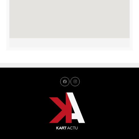
R
A
F
F
I
C
H
E
R