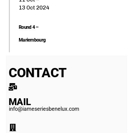
13 Oct 2024
O
r
Round 4 –
g
Mariembourg
a
n
i
CONTACT
s
a
ti
o
MAIL
n
info@iameseriesbenelux.com
M
a