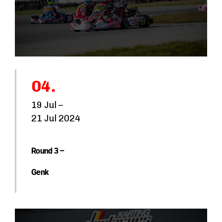
a
m
C
o
a
04.
c
h
19 Jul –
21 Jul 2024
M
e
Round 3 –
c
Genk
a
ni
ci