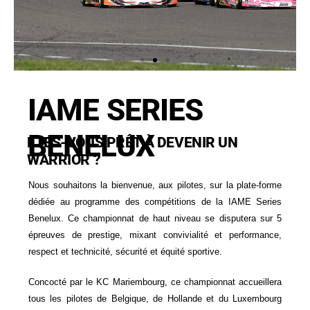
o
u
t
a
ffi
5 COURSES
IAME SERIES
c
BENELUX
01. Mariembourg | 02. Ostricourt | 03. Francorchamps | 04.
h
ETES-VOUS PRÊT À DEVENIR UN
Genk | 05. Mariembourg
WARRIOR ?
e
r
Nous souhaitons la bienvenue, aux pilotes, sur la plate-forme
dédiée au programme des compétitions de la IAME Series
Benelux. Ce championnat de haut niveau se disputera sur 5
épreuves de prestige, mixant convivialité et performance,
respect et technicité, sécurité et équité sportive.
Concocté par le KC Mariembourg, ce championnat accueillera
tous les pilotes de Belgique, de Hollande et du Luxembourg