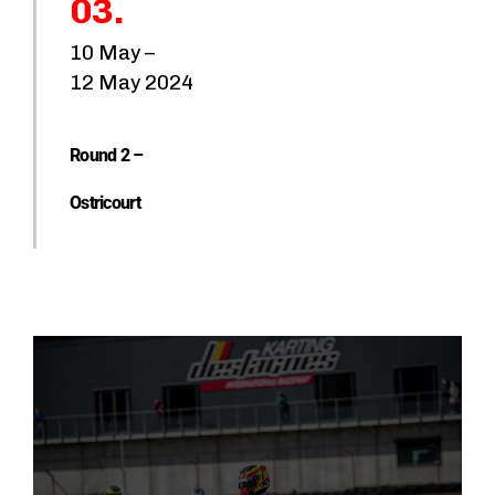
03.
e
g
10 May –
o
12 May 2024
ri
e
Round 2 –
s
Ostricourt
C
ir
c
u
it
T
e