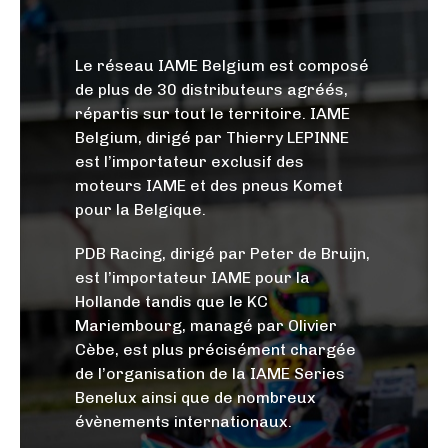
e
r
m
Le réseau IAME Belgium est composé
de plus de 30 distributeurs agréés,
a
répartis sur tout le territoire. IAME
n
Belgium, dirigé par Thierry LEPINNE
y
est l’importateur exclusif des
moteurs IAME et des pneus Komet
pour la Belgique.
I
t
PDB Racing, dirigé par Peter de Bruijn,
a
est l’importateur IAME pour la
Hollande tandis que le KC
l
Mariembourg, managé par Olivier
y
Cèbe, est plus précisément chargée
de l’organisation de la IAME Series
Benelux ainsi que de nombreux
N
évènements internationaux.
i