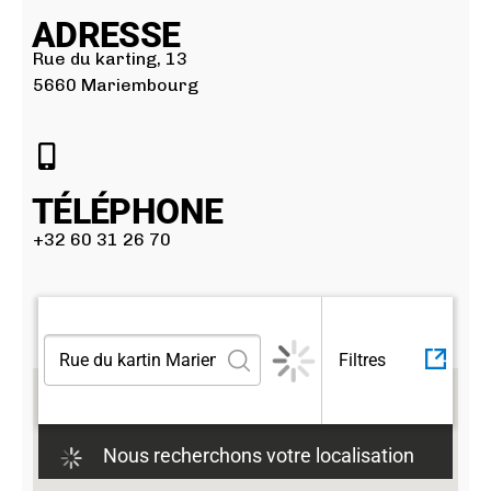
ADRESSE
g
Rue du karting, 13
a
5660 Mariembourg
si
n
s
TÉLÉPHONE
+32 60 31 26 70
A
N
N
Filtres
U
L
Nous recherchons votre localisation
E