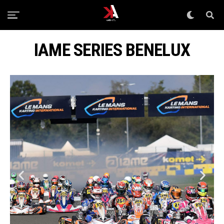
0
IAME SERIES BENELUX
1
8
8
T