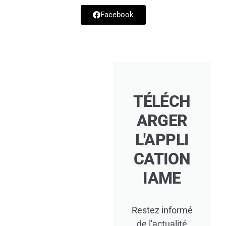
Facebook
T
o
u
s
l
TÉLÉCH
e
ARGER
s
p
L'APPLI
a
CATION
y
IAME
s
Restez informé
B
de l'actualité
e