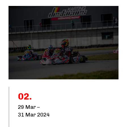
0
k
m
02.
29 Mar –
31 Mar 2024