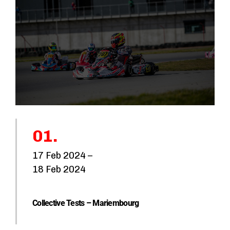
1
0
0
k
m
2
0
01.
0
17 Feb 2024 –
k
18 Feb 2024
m
Collective Tests – Mariembourg
5
0