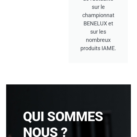
sur le
l
championnat
g
BENELUX et
i
sur les
u
nombreux
m
produits IAME.
F
r
a
n
c
e
QUI SOMMES
NOUS ?
G