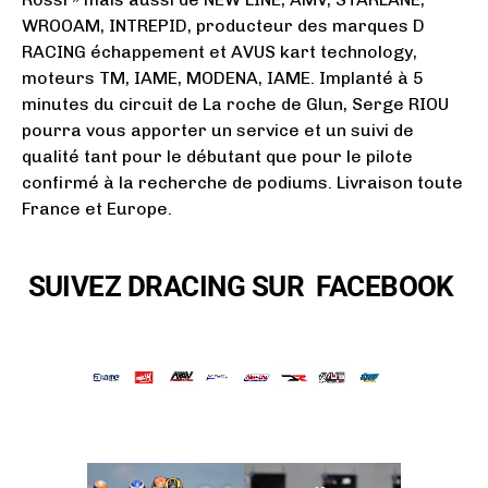
o
WROOAM, INTREPID, producteur des marques D
u
RACING échappement et AVUS kart technology,
t
moteurs TM, IAME, MODENA, IAME. Implanté à 5
minutes du circuit de La roche de Glun, Serge RIOU
a
pourra vous apporter un service et un suivi de
ffi
qualité tant pour le débutant que pour le pilote
c
confirmé à la recherche de podiums. Livraison toute
France et Europe.
h
e
SUIVEZ DRACING SUR FACEBOOK
r