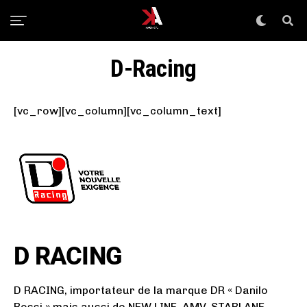
0
D-Racing
1
8
[vc_row][vc_column][vc_column_text]
8
D RACING
T
D RACING, importateur de la marque DR « Danilo
Rossi » mais aussi de NEW LINE, AMV, STARLANE,