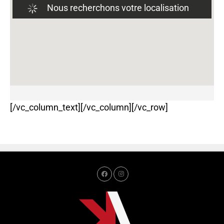
Nous recherchons votre localisation
T
o
u
s
l
e
[/vc_column_text][/vc_column][/vc_row]
s
p
a
y
s
B
e