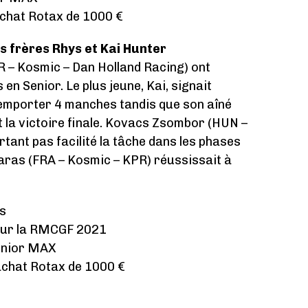
achat Rotax de 1000 €
s frères Rhys et Kai Hunter
R – Kosmic – Dan Holland Racing) ont
en Senior. Le plus jeune, Kai, signait
 remporter 4 manches tandis que son aîné
t la victoire finale. Kovacs Zsombor (HUN –
tant pas facilité la tâche dans les phases
daras (FRA – Kosmic – KPR) réussissait à
es
pour la RMCGF 2021
Senior MAX
achat Rotax de 1000 €