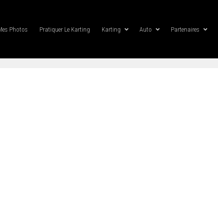
Mes Photos
Pratiquer Le Karting
Karting
Auto
Partenaires