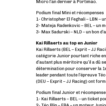
Micro l’an dernier à Portimao.
Podium final Mini et récompenses
1- Christopher El Feghali – LBN –
2- Mateja Radenkovic – BEL – un 
3- Max Sadurski – NLD – un bon d’
Kai Rillaerts au top en Junior
Kai Rillaerts (BEL – Exprit – JJ Ra
catégorie Junior pourtant riche en
d’autant plus méritoire qu’il a dû 
détermination pour conserver la 1re
leader pendant toute l’épreuve Téo
(DEU – Exprit – JJ Racing) ont form
Podium final Junior et récompens
1- Kai Rillaerts – BEL – un ticket 
2- Téo Blin – FRA – un moteur Jun