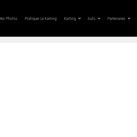
Mes Photos
Pratiquer Le Karting
Karting
Auto
Partenaires