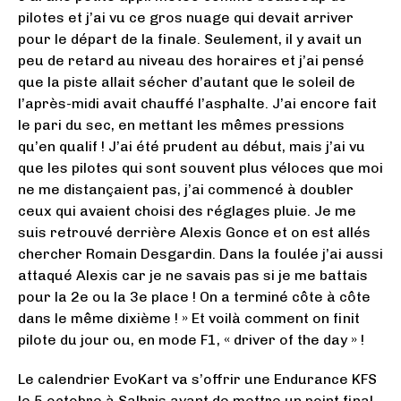
pilotes et j’ai vu ce gros nuage qui devait arriver
pour le départ de la finale. Seulement, il y avait un
peu de retard au niveau des horaires et j’ai pensé
que la piste allait sécher d’autant que le soleil de
l’après-midi avait chauffé l’asphalte. J’ai encore fait
le pari du sec, en mettant les mêmes pressions
qu’en qualif ! J’ai été prudent au début, mais j’ai vu
que les pilotes qui sont souvent plus véloces que moi
ne me distançaient pas, j’ai commencé à doubler
ceux qui avaient choisi des réglages pluie. Je me
suis retrouvé derrière Alexis Gonce et on est allés
chercher Romain Desgardin. Dans la foulée j’ai aussi
attaqué Alexis car je ne savais pas si je me battais
pour la 2e ou la 3e place ! On a terminé côte à côte
dans le même dixième ! » Et voilà comment on finit
pilote du jour ou, en mode F1, « driver of the day » !
Le calendrier EvoKart va s’offrir une Endurance KFS
le 5 octobre à Salbris avant de mettre un point final