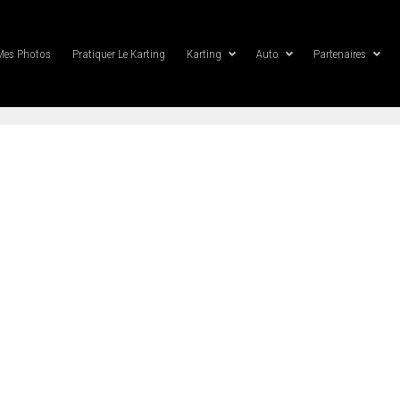
Mes Photos
Pratiquer Le Karting
Karting
Auto
Partenaires