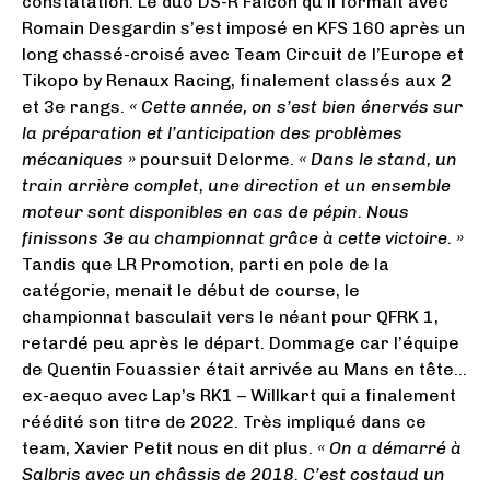
constatation. Le duo DS-R Falcon qu’il formait avec
Romain Desgardin s’est imposé en KFS 160 après un
long chassé-croisé avec Team Circuit de l’Europe et
Tikopo by Renaux Racing, finalement classés aux 2
et 3e rangs.
« Cette année, on s’est bien énervés sur
la préparation et l’anticipation des problèmes
mécaniques »
poursuit Delorme.
« Dans le stand, un
train arrière complet, une direction et un ensemble
moteur sont disponibles en cas de pépin. Nous
finissons 3e au championnat grâce à cette victoire. »
Tandis que LR Promotion, parti en pole de la
catégorie, menait le début de course, le
championnat basculait vers le néant pour QFRK 1,
retardé peu après le départ. Dommage car l’équipe
de Quentin Fouassier était arrivée au Mans en tête…
ex-aequo avec Lap’s RK1 – Willkart qui a finalement
réédité son titre de 2022. Très impliqué dans ce
team, Xavier Petit nous en dit plus.
« On a démarré à
Salbris avec un châssis de 2018. C’est costaud un