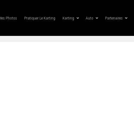
Mes Photos
Pratiquer Le Karting
Karting
Auto
Partenaires