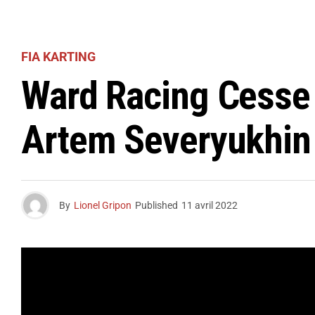
FIA KARTING
Ward Racing Cesse 
Artem Severyukhin
By
Lionel Gripon
Published
11 avril 2022