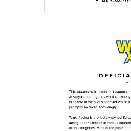
# INFO #
Communiqu