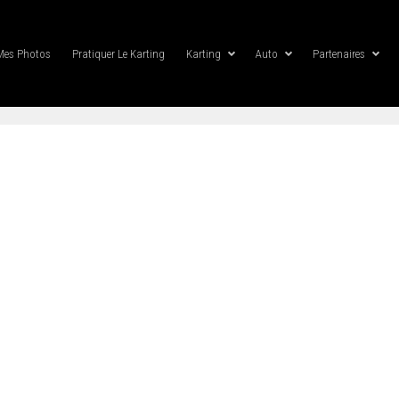
Mes Photos
Pratiquer Le Karting
Karting
Auto
Partenaires