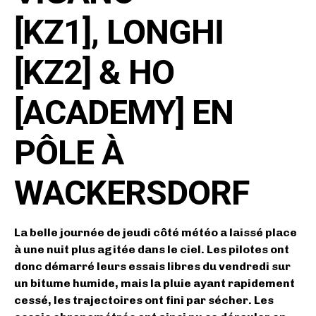
[KZ1],
LONGHI
[KZ2] & HO
[ACADEMY] EN
PÔLE À
WACKERSDORF
L
a belle journée de jeudi côté météo a laissé place
à une nuit plus agitée dans le ciel. Les pilotes ont
donc démarré leurs essais libres du vendredi sur
un bitume humide, mais la pluie ayant rapidement
cessé, les trajectoires ont fini par sécher. Les