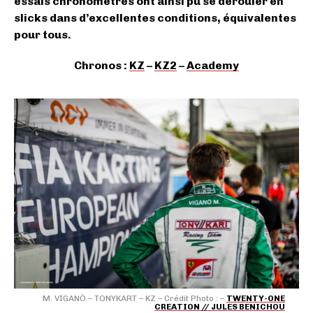
essais chronométrés ont ainsi pu se dérouler en
slicks dans d’excellentes conditions, équivalentes
pour tous.
Chronos :
KZ
–
KZ2
–
Academy
M. VIGANÒ – TONYKART – KZ – Crédit Photo : –
TWENTY-ONE
CREATION // JULES BENICHOU