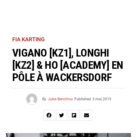
FIA KARTING
VIGANO [KZ1], LONGHI
[KZ2] & HO [ACADEMY] EN
PÔLE À WACKERSDORF
By
Jules Benichou
Published
3 mai 2019