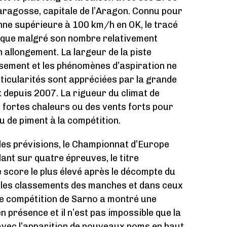
Saragosse, capitale de l’Aragon. Connu pour
nne supérieure à 100 km/h en OK, le tracé
ique malgré son nombre relativement
 allongement. La largeur de la piste
ssement et les phénomènes d’aspiration ne
rticularités sont appréciées par la grande
x depuis 2007. La rigueur du climat de
e fortes chaleurs ou des vents forts pour
u de piment à la compétition.
les prévisions, le Championnat d’Europe
ant sur quatre épreuves, le titre
e score le plus élevé après le décompte du
 les classements des manches et dans ceux
ère compétition de Sarno a montré une
n présence et il n’est pas impossible que la
vec l’apparition de nouveaux noms en haut