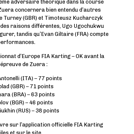
ième adversaire théorique dans la course
 à Zuera concernera bien entendu d’autres
Joe Turney (GBR) et Timoteusz Kucharczyk
 des raisons différentes, Ugo Ugochukwu
gurer, tandis qu’Evan Giltaire (FRA) compte
 performances.
onnat d’Europe FIA Karting – OK avant la
épreuve de Zuera :
ntonelli (ITA) – 77 points
blad (GBR) – 71 points
ara (BRA) – 63 points
olov (BGR) – 46 points
ukhin (RUS) – 38 points
e sur l’application officielle FIA Karting
es et sur le
site
.