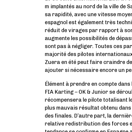
m implantés au nord de la ville de 
sa rapidité, avec une vitesse moye
espagnol est également très techn
réduit de virages par rapport à son
augmente les possibilités de dépa
sont pas à négliger. Toutes ces pa
majorité des pilotes internationau
Zuera en été peut faire craindre d
ajouter si nécessaire encore un pe
Élément à prendre en compte dans 
FIA Karting – OK & Junior se déroul
récompensera le pilote totalisant l
plus mauvais résultat obtenu dans
des finales. D’autre part, la derni
relative redistribution des forces e
tendance se confirme en Espagne a