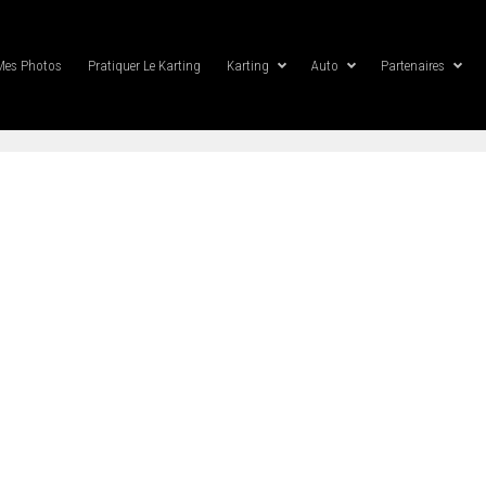
Mes Photos
Pratiquer Le Karting
Karting
Auto
Partenaires