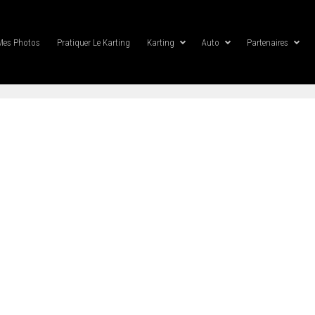
Mes Photos
Pratiquer Le Karting
Karting
Auto
Partenaires