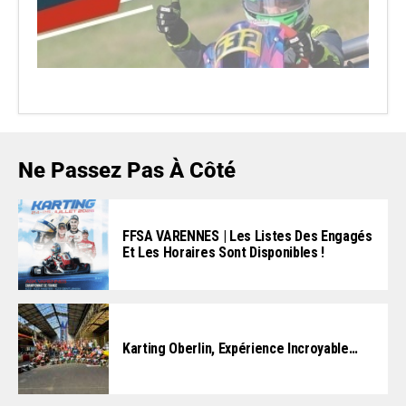
Ne Passez Pas À Côté
FFSA VARENNES | Les Listes Des Engagés
Et Les Horaires Sont Disponibles !
Karting Oberlin, Expérience Incroyable…