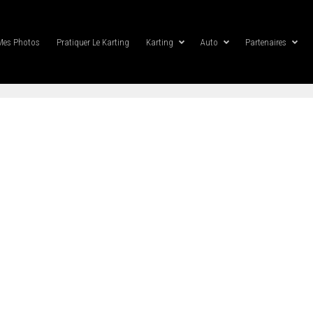
Mes Photos
Pratiquer Le Karting
Karting
Auto
Partenaires