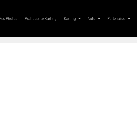
Mes Photos
Pratiquer Le Karting
Karting
Auto
Partenaires