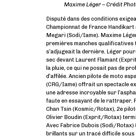
Maxime Léger – Crédit Photo
Disputé dans des conditions exigea
Championnat de France Handikart a 
Megari (Sodi/Iame). Maxime Léger
premières manches qualificatives 
s’adjugeait la dernière. Léger pour
sec devant Laurent Flamant (Exprit
la pluie, ce qui ne posait pas de p
d’affilée. Ancien pilote de moto e
(CRG/Iame) offrait un spectacle e
une adresse incroyable sur l’aspha
faute en essayant de le rattraper. 
Chan Tsin (Kosmic/Rotax), 2e pilo
Olivier Boudin (Exprit/Rotax) termi
Avec Fabrice Dubois (Sodi/Rotax) 8
brillants sur un tracé difficile sous 