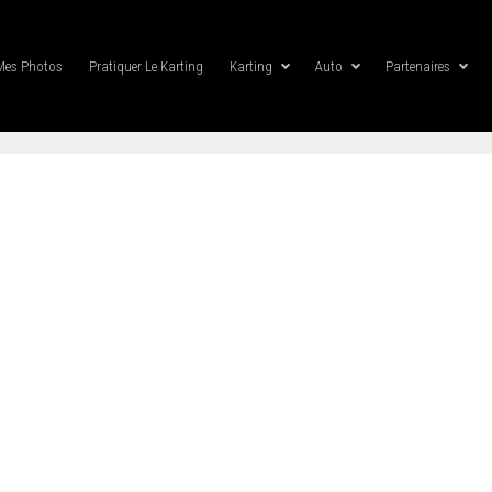
Mes Photos
Pratiquer Le Karting
Karting
Auto
Partenaires