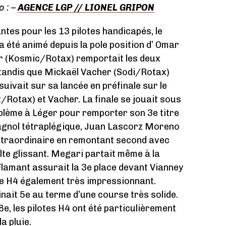
 : –
AGENCE LGP // LIONEL GRIPON
ntes pour les 13 pilotes handicapés, le
été animé depuis la pole position d’ Omar
 (Kosmic/Rotax) remportait les deux
tandis que Mickaël Vacher (Sodi/Rotax)
suivait sur sa lancée en préfinale sur le
/Rotax) et Vacher. La finale se jouait sous
roblème à Léger pour remporter son 3e titre
spagnol tétraplégique, Juan Lascorz Moreno
xtraordinaire en remontant second avec
lte glissant. Megari partait même à la
Flamant assurait la 3e place devant Vianney
te H4 également très impressionnant.
nait 5e au terme d’une course très solide.
e, les pilotes H4 ont été particulièrement
la pluie.