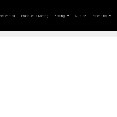
Mes Photos
Pratiquer Le Karting
Karting
Auto
Partenaires