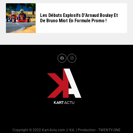
Les Débuts Explosifs D’Arnaud Boulay Et
De Bruno Miot En Formule Promo !
Copyright © 2022 Kart-Actu.com // KA. | Production - TWENTY-ONE