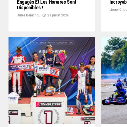
Engagés Et Les Horaires Sont
Incroya
Disponibles !
Lionel Grip
Jules Benichou
21 juillet 2026