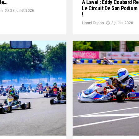
ble…
À Laval : Eddy Coubard R
Le Circuit De Son Podium
on
27 juillet 2026
!
Lionel Gripon
8 juillet 2026