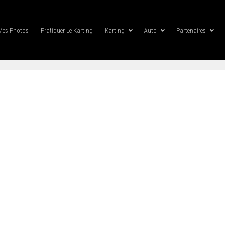
Mes Photos
Pratiquer Le Karting
Karting
Auto
Partenaires