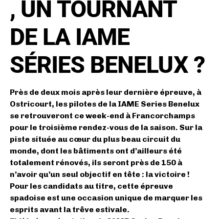
, UN TOURNANT
DE LA IAME
SÉRIES BENELUX ?
Près de deux mois après leur dernière épreuve, à
Ostricourt, les pilotes de la IAME Series Benelux
se retrouveront ce week-end à Francorchamps
pour le troisième rendez-vous de la saison. Sur la
piste située au cœur du plus beau circuit du
monde, dont les bâtiments ont d’ailleurs été
totalement rénovés, ils seront près de 150 à
n’avoir qu’un seul objectif en tête : la victoire !
Pour les candidats au titre, cette épreuve
spadoise est une occasion unique de marquer les
esprits avant la trêve estivale.