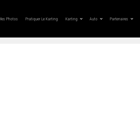
Mes Photos
Pratiquer Le Karting
Karting
Auto
Partenaires