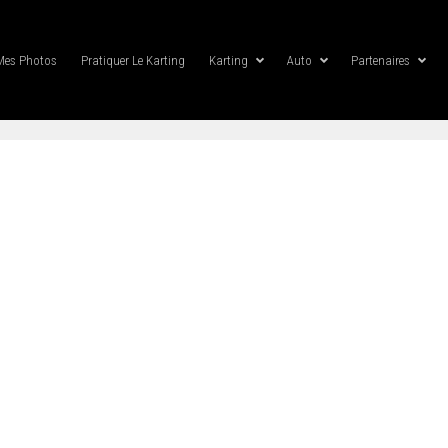
Mes Photos
Pratiquer Le Karting
Karting
Auto
Partenaires