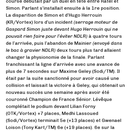
course débutait par un duel en tête entre Ratel et
Simon. Parlant s’installait ensuite à la 1re position.
La disparition de Simon et d’Hugo Herrouin
(KR/Vortex) lors d’un incident
(serrage moteur de
Gaspard Simon juste devant Hugo Herrouin qui ne
pouvait rien faire pour l’éviter NDLR)
à quatre tours
de l’arrivée, puis l’abandon de Mainier
(envoyé dans
le bac à gravier NDLR)
deux tours plus tard allaient
changer la physionomie de la finale. Parlant
franchissant la ligne d’arrivée avec une avance de
plus de 7 secondes sur Maxime Geley (Sodi/TM). Il
était par la suite sanctionné pour avoir causé une
collision et laissait la victoire à Geley, qui obtenait un
nouveau succès une semaine après avoir été
couronné Champion de France Sénior. Lévêque
complétait le podium devant Lilian Forny
(OTK/Vortex) +7 places, Medhi Lassoued
(Sodi/Vortex) terminait 5e (+13 places) et Gwenael
Loison (Tony Kart/TM) 6e (+19 places). 6e sur la