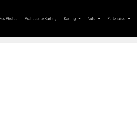
Mes Photos
Pratiquer Le Karting
Karting
Auto
Partenaires