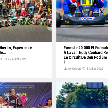
Oberlin, Expérience
Formule 20.000 Et Formul
ble…
À Laval : Eddy Coubard R
Le Circuit De Son Podium
on
27 juillet 2026
!
Lionel Gripon
8 juillet 2026