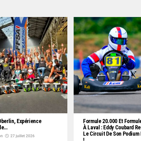
Oberlin, Expérience
Formule 20.000 Et Formul
ble…
À Laval : Eddy Coubard R
Le Circuit De Son Podium
on
27 juillet 2026
!