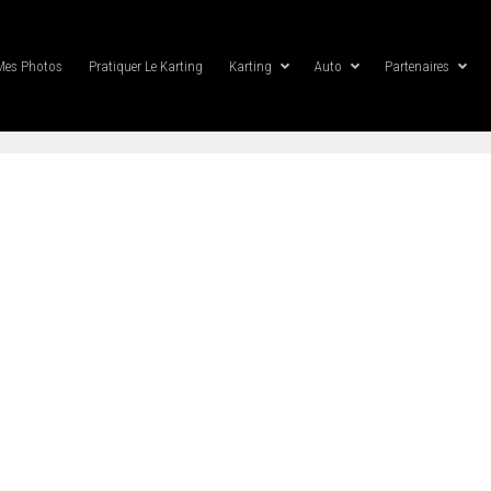
Mes Photos
Pratiquer Le Karting
Karting
Auto
Partenaires