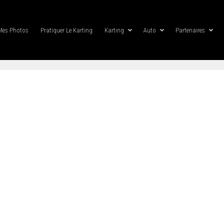
Mes Photos
Pratiquer Le Karting
Karting
Auto
Partenaires