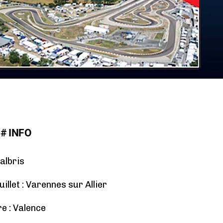
# INFO
albris
llet : Varennes sur Allier
e : Valence