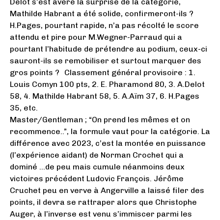
Delot s’est avéré la surprise de la catégorie,
Mathilde Habrant a été solide, confirmeront-ils ?
H.Pages, pourtant rapide, n’a pas récolté le score
attendu et pire pour M.Wegner-Parraud qui a
pourtant l’habitude de prétendre au podium, ceux-ci
sauront-ils se remobiliser et surtout marquer des
gros points ? Classement général provisoire : 1.
Louis Comyn 100 pts, 2. E. Pharamond 80, 3. A.Delot
58, 4. Mathilde Habrant 58, 5. A.Aïm 37, 6. H.Pages
35, etc.
Master/Gentleman ; “On prend les mêmes et on
recommence..”, la formule vaut pour la catégorie. La
différence avec 2023, c’est la montée en puissance
(l’expérience aidant) de Norman Crochet qui a
dominé …de peu mais cumule néanmoins deux
victoires précédent Ludovic François. Jérôme
Cruchet peu en verve à Angerville a laissé filer des
points, il devra se rattraper alors que Christophe
Auger, à l’inverse est venu s’immiscer parmi les