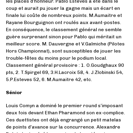
les places d’honneur. Pablo Esteves a été dans le
coup et aurait pu jouer la gagne mais un écart en
finale lui coûte de nombreux points. M.Aumaitre et
Rayane Bourguignon ont roulés aux avant-postes.
En conséquence, le classement général ne semble
guère surprenant sinon pour Pablo qui méritait un
meilleur score. M. Dauvergne et V.Galmiche (Pilotes
Hors Championnat), sont susceptibles de jouer les
trouble-fêtes du moins pour le podium local.
Classement général provisoire : 1. O.Goudghaux 90
pts, 2. T.Spirgel 69, 3.H.Lacroix 58, 4. J.Zlobinski 54,
5.P.Esteves 52, 6. M.Aumaitre 42, etc.
Sénior
Louis Comyn a dominé le premier round s’imposant
deux fois devant Ethan Pharamond son ex-complice.
Ces duettistes ont déjà engrangé un petit matelas
de points d’avance sur la concurrence. Alexandre