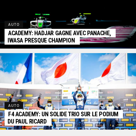
AUTO
ACADEMY: HADJAR GAGNE AVEC PANACHE,
IWASA PRESQUE CHAMPION
AUTO
F4 ACADEMY: UN SOLIDE TRIO SUR LE PODIUM
DU PAUL RICARD