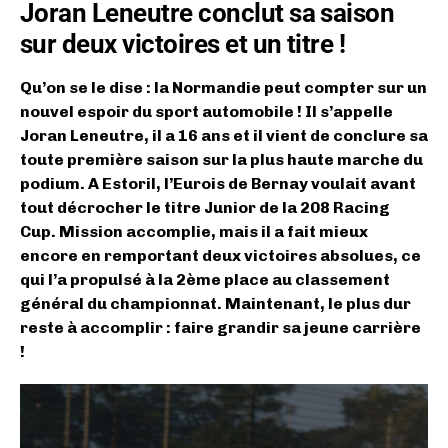
Joran Leneutre conclut sa saison
sur deux victoires et un titre !
Qu’on se le dise : la Normandie peut compter sur un
nouvel espoir du sport automobile ! Il s’appelle
Joran Leneutre, il a 16 ans et il vient de conclure sa
toute première saison sur la plus haute marche du
podium. A Estoril, l’Eurois de Bernay voulait avant
tout décrocher le titre Junior de la 208 Racing
Cup. Mission accomplie, mais il a fait mieux
encore en remportant deux victoires absolues, ce
qui l’a propulsé à la 2ème place au classement
général du championnat. Maintenant, le plus dur
reste à accomplir : faire grandir sa jeune carrière
!